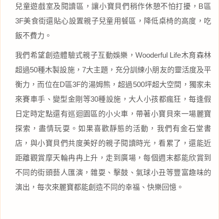
兒童遊戲室及閱讀區，讓小寶貝們稍作休憩不怕打擾，B區
3F美食街還貼心設置親子兒童用餐區，降低桌椅的高度，吃
飯不費力。
我們希望創造體驗式親子互動娛樂，Wooderful Life木育森林
超過50種木製設施，7大主題，充分訓練小朋友的靈活度及平
衡力，而位在D區3F的湯姆熊，超過500坪超大空間，獨家未
來賽車手、變型金剛等30種設施，大人小孩都瘋狂，每逢假
日定時定點還有巡迴園區的小火車，帶著小寶貝來一場麗寶
探索，盡情玩耍。如果喜歡靜態的活動，我們有金石堂書
店，與小寶貝們共度美好的親子閱讀時光，看累了，還能近
距離觀賞摩天輪冉冉上升，走到廣場，每個週末都能欣賞到
不同的街頭藝人匯演，雜耍、擊鼓、氣球小丑等豐富趣味的
演出，每次來麗寶都能創造不同的幸福、快樂回憶。