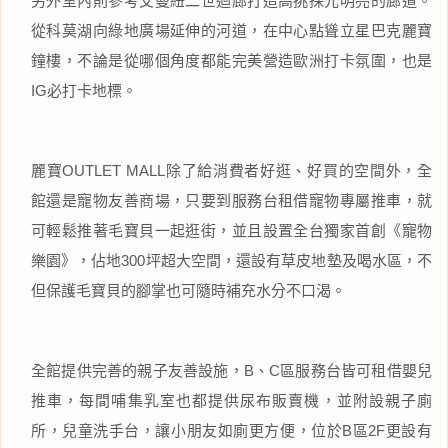
另外室內則參考艾曼紐二世迴廊打造高挑採光明亮的廊道。
從科莫湖向綠地廣場延伸的河道，在中心點聳立星巴克麗寶
鐘樓，不論是從哪個角度都能完美營造歐洲打卡氛圍，也是
IG必打卡地標。
麗寶OUTLET MALL除了給消費者好逛、好買的空間外，全
館還是寵物友善商場，只要到服務台租借寵物專屬推車，就
可輕鬆推著毛寶貝一起逛街，並且設置全台獨家首創《寵物
樂園》，佔地300坪超大空間，還設有草皮地墊及喝水區，不
但保護毛寶貝的腳掌也可隨時補充水分不口渴。
全館提供完善的親子友善設施，B、C區服務台皆可租借嬰兒
推車，每間哺集乳室也都提供尿布販賣機，並附設親子廁
所，兒童洗手台，讓小朋友如廁更方便，位於B區2F更設有