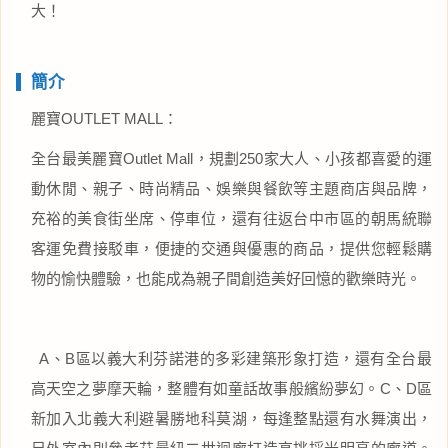
大！
簡介
麗寶OUTLET MALL：
全台最美麗寶Outlet Mall，規劃250家大人、小孩都喜愛的運
動休閒、親子、時尚精品、娛樂與餐飲等主題商店與品牌，
充裕的美食街坐席、停車位，還有往返台中市區的朝馬統聯
客運免費接駁車，便捷的交通與優惠的商品，提供您輕鬆購
物的愉快體驗，也能成為親子間創造美好回憶的歡樂時光。
A、B區以義大利芬諾港的多彩建築形象打造，還有全台最
高天空之夢摩天輪，整體有如童話故事般繽紛夢幻。C、D區
新加入北義大利避暑勝地科莫湖，每逢整點還有水舞演出，