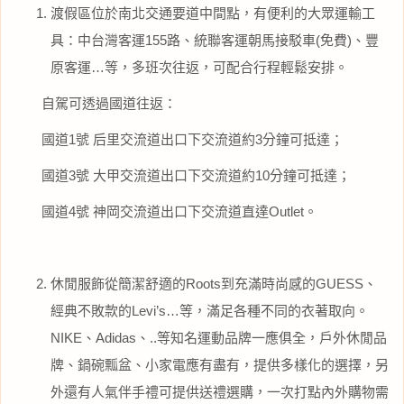
渡假區位於南北交通要道中間點，有便利的大眾運輸工
具：中台灣客運155路、統聯客運朝馬接駁車(免費)、豐
原客運…等，多班次往返，可配合行程輕鬆安排。
自駕可透過國道往返：
國道1號 后里交流道出口下交流道約3分鐘可抵達；
國道3號 大甲交流道出口下交流道約10分鐘可抵達；
國道4號 神岡交流道出口下交流道直達Outlet。
休閒服飾從簡潔舒適的Roots到充滿時尚感的GUESS、
經典不敗款的Levi’s…等，滿足各種不同的衣著取向。
NIKE、Adidas、..等知名運動品牌一應俱全，戶外休閒品
牌、鍋碗瓢盆、小家電應有盡有，提供多樣化的選擇，另
外還有人氣伴手禮可提供送禮選購，一次打點內外購物需