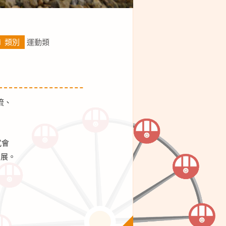
類別
運動類
流、
式會
發展。